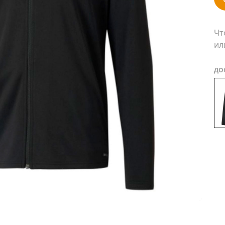
Чт
ил
ДО