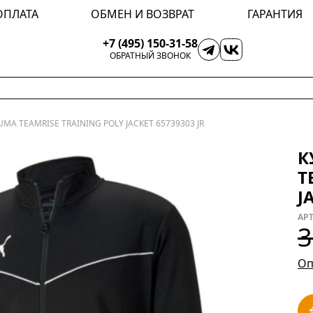
ОПЛАТА
ОБМЕН И ВОЗВРАТ
ГАРАНТИЯ
+7 (495) 150-31-58
ОБРАТНЫЙ ЗВОНОК
MA TEAMRISE TRAINING POLY JACKET 65739303 JR
К
T
J
АРТ
3
Оп