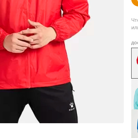
Чт
ил
ДО