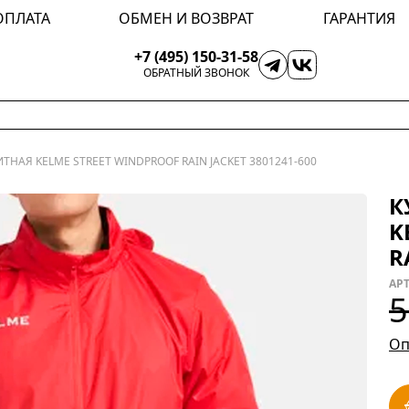
ОПЛАТА
ОБМЕН И ВОЗВРАТ
ГАРАНТИЯ
+7 (495) 150-31-58
ОБРАТНЫЙ ЗВОНОК
ТНАЯ KELME STREET WINDPROOF RAIN JACKET 3801241-600
К
K
R
АРТ
5
Оп