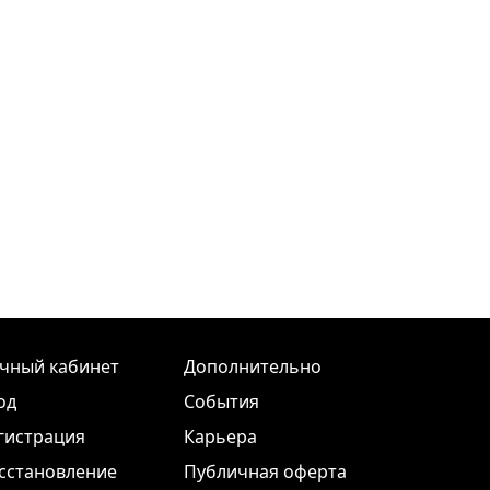
чный кабинет
Дополнительно
од
События
гистрация
Карьера
сстановление
Публичная оферта