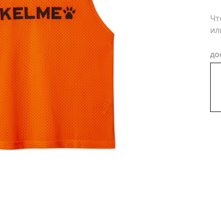
Чт
ил
ДО