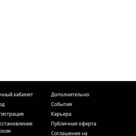
чный кабинет
Дополнительно
од
События
гистрация
Карьера
сстановление
Публичная оферта
роля
Соглашение на