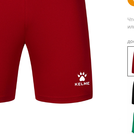
Чт
ил
ДО